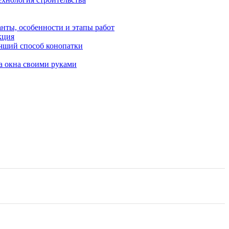
анты, особенности и этапы работ
кция
учший способ конопатки
а окна своими руками