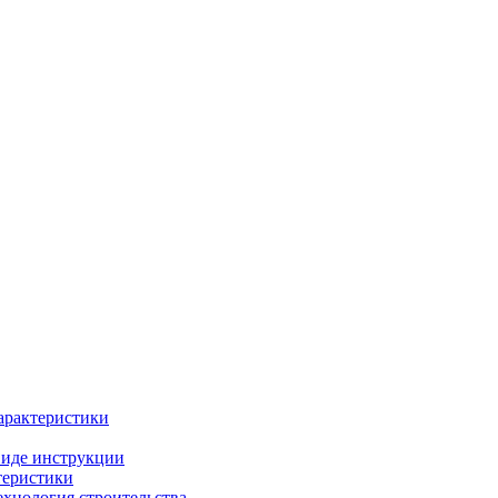
арактеристики
виде инструкции
теристики
ехнология строительства