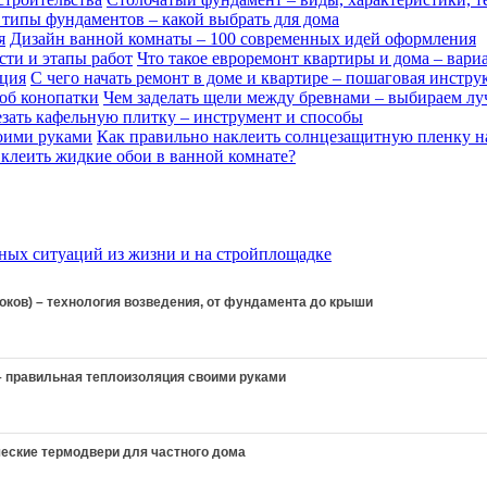
типы фундаментов – какой выбрать для дома
Дизайн ванной комнаты – 100 современных идей оформления
Что такое евроремонт квартиры и дома – вари
С чего начать ремонт в доме и квартире – пошаговая инстру
Чем заделать щели между бревнами – выбираем л
езать кафельную плитку – инструмент и способы
Как правильно наклеить солнцезащитную пленку н
клеить жидкие обои в ванной комнате?
оков) – технология возведения, от фундамента до крыши
– правильная теплоизоляция своими руками
еские термодвери для частного дома