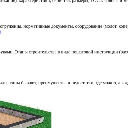
фикация), характеристики, свойства, размеры, ГОСТ. Плюсы и м
гружения, нормативные документы, оборудование (молот, копер),
ками. Этапы строительства в виде пошаговой инструкции (расче
иды, типы бывают, преимущества и недостатки, где можно, а ког