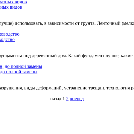
зных видов
лучше) использовать, в зависимости от грунта. Ленточный (мел
водство
 фундамента под деревянный дом. Какой фундамент лучше, каки
 до полной замены
зрушения, виды деформаций, устранение трещин, технология ре
назад
1
2
вперед