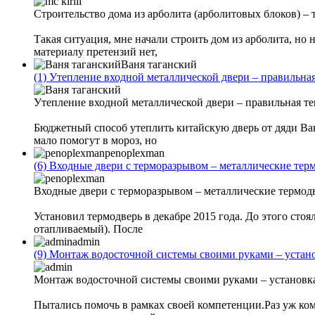
Строительство дома из арболита (арболитовых блоков) –
Такая ситуация, мне начали строить дом из арболита, но
материалу претензий нет,
Ваня таганский
(1)
Утепление входной металлической двери – правильна
Утепление входной металлической двери – правильная т
Бюджетный способ утеплить китайскую дверь от дяди Вани
мало помогут в мороз, но
penoplexman
(6)
Входные двери с терморазрывом – металлические терм
Входные двери с терморазрывом – металлические термодв
Установил термодверь в декабре 2015 года. До этого стоя
отапливаемый). После
admin
(9)
Монтаж водосточной системы своими руками – устано
Монтаж водосточной системы своими руками – установк
Пытались помочь в рамках своей компетенции.Раз уж комп