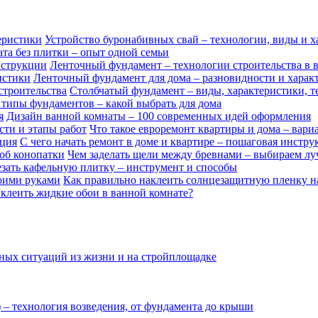
Устройство буронабивных свай – технологии, виды и х
та без плитки – опыт одной семьи
Ленточный фундамент – технологии строительства в 
Ленточный фундамент для дома – разновидности и харак
Столбчатый фундамент – виды, характеристики, т
типы фундаментов – какой выбрать для дома
Дизайн ванной комнаты – 100 современных идей оформления
Что такое евроремонт квартиры и дома – вари
С чего начать ремонт в доме и квартире – пошаговая инстру
Чем заделать щели между бревнами – выбираем л
езать кафельную плитку – инструмент и способы
Как правильно наклеить солнцезащитную пленку н
клеить жидкие обои в ванной комнате?
 – технология возведения, от фундамента до крыши