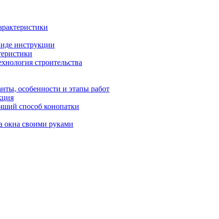
арактеристики
виде инструкции
теристики
ехнология строительства
анты, особенности и этапы работ
кция
учший способ конопатки
а окна своими руками