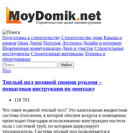
Подготовка к строительству
Строительство дома
Крыша и
кровля
Окна
Двери
Потолок
Лестница
Дизайн и интерьер
Инженерные коммуникации
Двор и участок
Строительные
инструменты
Строительные материалы
Техника и
оборудование
Найти
Пол
Теплый пол водяной своими руками –
пошаговая инструкция по монтажу
118 703
Что такое водяной теплый пол? Это капитальная жидкостная
система отопления, в которой обогрев воздуха в помещении
происходит благодаря использованию конструкции настила
пола с системой труб, по которым циркулирует
теплоноситель. Система теплый пол подключается к