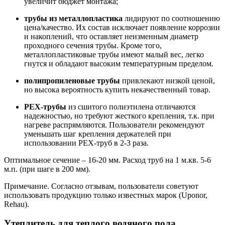
увеличит бюджет монтажа;
трубы из металлопластика
лидируют по соотношению
цена/качество. Их состав исключает появление коррозии
и накоплений, что оставляет неизменным диаметр
проходного сечения трубы. Кроме того,
металлопластиковые трубы имеют малый вес, легко
гнутся и обладают высоким температурным пределом.
полипропиленовые трубы
привлекают низкой ценой,
но высока вероятность купить некачественный товар.
PEX-трубы
из сшитого полиэтилена отличаются
надежностью, но требуют жесткого крепления, т.к. при
нагреве распрямляются. Пользователи рекомендуют
уменьшать шаг крепления держателей при
использовании РЕХ-труб в 2-3 раза.
Оптимальное сечение – 16-20 мм. Расход труб на 1 м.кв. 5-6
м.п. (при шаге в 200 мм).
Примечание. Согласно отзывам, пользователи советуют
использовать продукцию только известных марок (Uponor,
Rehau).
Утеплитель для теплого водяного пола