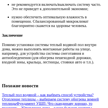
не рекомендуется включать/выключать систему часто.
Это не приведет к дополнительной экономии;
нужно обеспечить оптимальную влажность в
помещении. Сбалансированный микроклимат
благоприятно скажется на здоровье человека.
Заключение
Помимо установки системы теплый водяной пол внутри
дома, можно выполнять монтажные работы на улице,
например, для устройства системы снеготаяния и
антиобледенения (для обогрева пешеходной дорожки,
входной зоны, крыльца, лестницы, стоянки авто и т.п.).
Похожие новости
Теплый пол водяной – как выбрать способ устройства?
Отопление теплицы – выбираем систему обогрева зимней
теплицы
Фундамент УШП: Что скандинаву хорошо, то
русскому…?
Отопление дома – какие бывают системы