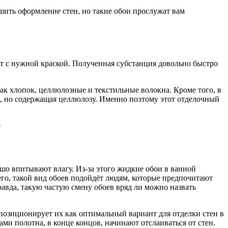
шить оформление стен, но такие обои прослужат вам
 с нужной краской. Полученная субстанция довольно быстро
ак хлопок, целлюлозные и текстильные волокна. Кроме того, в
рка, но содержащая целлюлозу. Именно поэтому этот отделочный
е
шо впитывают влагу. Из-за этого жидкие обои в ванной
его, такой вид обоев подойдёт людям, которые предпочитают
равда, такую частую смену обоев вряд ли можно назвать
озиционирует их как оптимальный вариант для отделки стен в
ами полотна, в конце концов, начинают отслаиваться от стен.