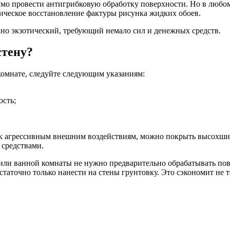
мо провести антигрибковую обработку поверхности. Но в любом 
дическое восстановление фактуры рисунка жидких обоев.
чно экзотический, требующий немало сил и денежных средств.
стену?
комнате, следуйте следующим указаниям:
ость;
 к агрессивным внешним воздействиям, можно покрыть высохшие
 средствами.
а или ванной комнаты не нужно предварительно обрабатывать по
статочно только нанести на стены грунтовку. Это сэкономит не т