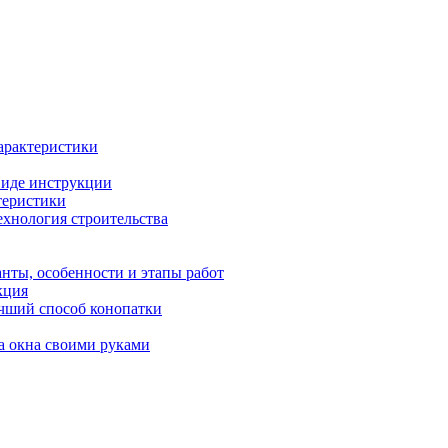
арактеристики
виде инструкции
теристики
ехнология строительства
анты, особенности и этапы работ
кция
учший способ конопатки
а окна своими руками