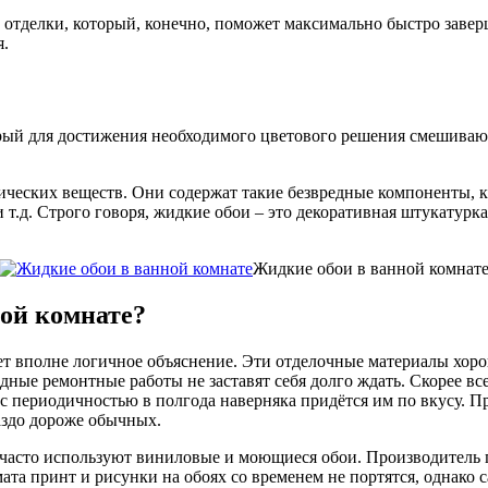
 отделки, который, конечно, поможет максимально быстро завер
я.
ый для достижения необходимого цветового решения смешивают
ических веществ. Они содержат такие безвредные компоненты, к
 и т.д. Строго говоря, жидкие обои – это декоративная штукату
Жидкие обои в ванной комнат
ой комнате?
ет вполне логичное объяснение. Эти отделочные материалы хоро
едные ремонтные работы не заставят себя долго ждать. Скорее вс
с периодичностью в полгода наверняка придётся им по вкусу. П
аздо дороже обычных.
часто используют виниловые и моющиеся обои. Производитель п
та принт и рисунки на обоях со временем не портятся, однако с