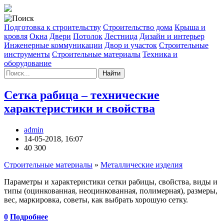
Подготовка к строительству
Строительство дома
Крыша и
кровля
Окна
Двери
Потолок
Лестница
Дизайн и интерьер
Инженерные коммуникации
Двор и участок
Строительные
инструменты
Строительные материалы
Техника и
оборудование
Найти
Сетка рабица – технические
характеристики и свойства
admin
14-05-2018, 16:07
40 300
Строительные материалы
»
Металлические изделия
Параметры и характеристики сетки рабицы, свойства, виды и
типы (оцинкованная, неоцинкованная, полимерная), размеры,
вес, маркировка, советы, как выбрать хорошую сетку.
0
Подробнее