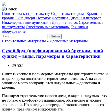
Подготовка к строительству
Строительство дома
Крыша и
кровля
Окна
Двери
Потолок
Лестница
Дизайн и интерьер
Инженерные коммуникации
Двор и участок
Строительные
инструменты
Строительные материалы
Техника и
оборудование
Найти
Строительные материалы
»
Древесные материалы
Сухой брус (профилированный брус камерной
сушки) – виды, параметры и характеристики
29 502
Синтетические и полимерные материалы для строительства и
отделки дома постепенно теряют свои позиции. А на свое
законное место возвращаются натуральные – древесина и
камень.
Планируя строительство нового дома, владелец задумывается
не только о комфортной планировке, обстановке и уровне
технологий. Но в первую очередь, об экологичности своего
жилья и правильном микроклимате.