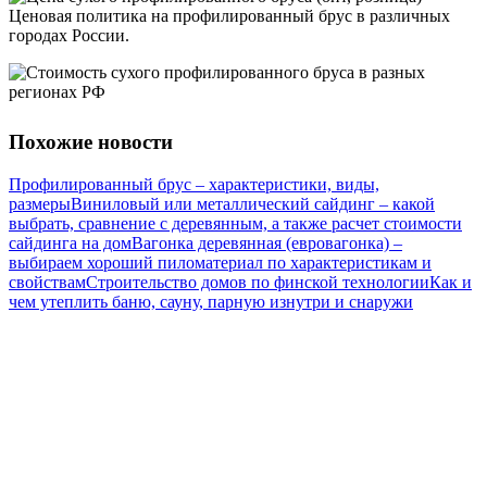
Ценовая политика на профилированный брус в различных
городах России.
Похожие новости
Профилированный брус – характеристики, виды,
размеры
Виниловый или металлический сайдинг – какой
выбрать, сравнение с деревянным, а также расчет стоимости
сайдинга на дом
Вагонка деревянная (евровагонка) –
выбираем хороший пиломатериал по характеристикам и
свойствам
Строительство домов по финской технологии
Как и
чем утеплить баню, сауну, парную изнутри и снаружи