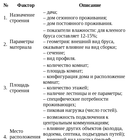
№
Фактор
Описание
– дача;
Назначение
1.
– дом сезонного проживания;
строения
– дом постоянного проживания.
– показатели влажности: для клееного
бруса составляет 12-15%;
Параметры
– геометрия: внешний вид бруса,
2.
материала
оказывает влияние на вид сборки;
– сечение;
– вид профиля.
– количество комнат;
– площадь комнат;
– конфигурация дома и расположение
комнат;
Площадь
3.
– количество этажей;
строения
– наличие лестницы и ее параметры;
– специфические потребности
проживающих;
– пиковая нагрузка (число гостей).
– возможность подключения к
центральным коммуникациям;
– влияние других объектов (колодца,
Место
водоема, септика, подъездных путей);
4.
расположения
– внешний вид участка (рельеф,