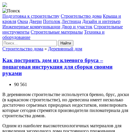
Подготовка к строительству
Строительство дома
Крыша и
кровля
Окна
Двери
Потолок
Лестница
Дизайн и интерьер
Инженерные коммуникации
Двор и участок
Строительные
инструменты
Строительные материалы
Техника и
оборудование
Найти
Строительство дома
»
Деревянный дом
Как построить дом из клееного бруса –
пошаговая инструкция для сборки своими
руками
90 561
В деревянном строительстве используется бревно, брус, доски
(в каркасном строительстве), но древесина имеет несколько
достаточно серьезных природных недостатков, нивелировать
которые сегодня стремятся производители пиломатериала для
строительства домов.
Одним из наиболее высокотехнологичных материалов для
возведения загородного дома постоянного проживания