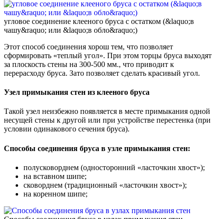
угловое соединение клееного бруса с остатком (&laquo;в
чашу&raquo; или &laquo;в обло&raquo;)
Этот способ соединения хорош тем, что позволяет
сформировать «теплый угол». При этом торцы бруса выходят
за плоскость стены на 300-500 мм., что приводит к
перерасходу бруса. Зато позволяет сделать красивый угол.
Узел примыкания стен из клееного бруса
Такой узел неизбежно появляется в месте примыкания одной
несущей стены к другой или при устройстве перестенка (при
условии одинакового сечения бруса).
Способы соединения бруса в узле примыкания стен:
полусковорднем (односторонний «ласточкин хвост»);
на вставном шипе;
сковорднем (традиционный «ласточкин хвост»);
на коренном шипе;