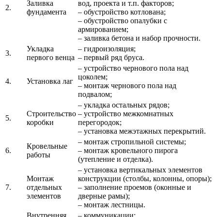
Заливка
вод, проекта и т.п. факторов;
2.
фундамента
– обустройство котлована;
– обустройство опалубки с
армированием;
– заливка бетона и набор прочности.
Укладка
– гидроизоляция;
3.
первого венца
– первый ряд бруса.
– устройство чернового пола над
цоколем;
4.
Установка лаг
– монтаж чернового пола над
подвалом;
– укладка остальных рядов;
Строительство
– устройство межкомнатных
5.
коробки
перегородок;
– установка межэтажных перекрытий.
– монтаж стропильной системы;
Кровельные
6.
– монтаж кровельного пирога
работы
(утепление и отделка).
– установка вертикальных элементов
Монтаж
конструкции (столбы, колонны, опоры);
7.
отдельных
– заполнение проемов (оконные и
элементов
дверные рамы);
– монтаж лестницы.
Внутренняя
– коммуникации;