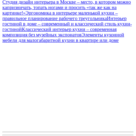
Студия дизайн интерьера в Москве – место, в котором можно
капризничать, топать ногами и просить «так же как на
картинке!»
Эргономика в интерьере маленькой кухни –
правильное планирование рабочего треугольника
Интерьер
гостиной в доме – современный и классический стиль кухни-
гостиной
Классический интерьер кухни – современная
композиция без музейных экспонатов
Элементы кухонной
мебели для малогабаритной кухни в квартире или доме