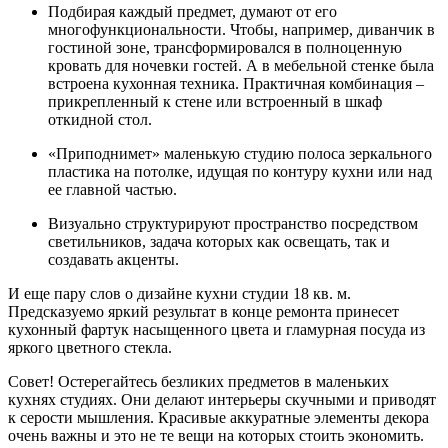
Подбирая каждый предмет, думают от его
многофункциональности. Чтобы, например, диванчик в
гостиной зоне, трансформировался в полноценную
кровать для ночевки гостей. А в мебельной стенке была
встроена кухонная техника. Практичная комбинация –
прикрепленный к стене или встроенный в шкаф
откидной стол.
«Приподнимет» маленькую студию полоса зеркального
пластика на потолке, идущая по контуру кухни или над
ее главной частью.
Визуально структурируют пространство посредством
светильников, задача которых как освещать, так и
создавать акценты.
И еще пару слов о дизайне кухни студии 18 кв. м.
Предсказуемо яркий результат в конце ремонта принесет
кухонный фартук насыщенного цвета и гламурная посуда из
яркого цветного стекла.
Совет! Остерегайтесь безликих предметов в маленьких
кухнях студиях. Они делают интерьеры скучными и приводят
к серости мышления. Красивые аккуратные элементы декора
очень важны и это не те вещи на которых стоить экономить.