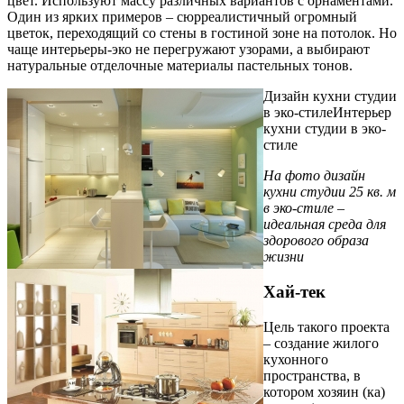
цвет. Используют массу различных вариантов с орнаментами.
Один из ярких примеров – сюрреалистичный огромный
цветок, переходящий со стены в гостиной зоне на потолок. Но
чаще интерьеры-эко не перегружают узорами, а выбирают
натуральные отделочные материалы пастельных тонов.
Дизайн кухни студии
в эко-стиле
Интерьер
кухни студии в эко-
стиле
На фото дизайн
кухни студии 25 кв. м
в эко-стиле –
идеальная среда для
здорового образа
жизни
Хай-тек
Цель такого проекта
– создание жилого
кухонного
пространства, в
котором хозяин (ка)