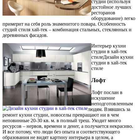
студии (используя
достойное лучших
ресторанов
оборудование) легко
примерит на себя роль знаменитого повара. Особенность
студий стиля хай-тек – комбинация стальных, стеклянных и
деревянных фасадов.
Интерьер кухни
студии в хай-тек
стиле
Дизайн кухни
студии в хай-тек
стиле
Лофт
Лофт послан в
искушение
неподготовленным
людям. Взявшись за
ремонт кухни студии, новоселы превращают ни в чем
неповинные 20-30 кв. м. в полный треш. Уходит много
ресурсов – нервов, времени и денег, а получается некрасиво.
И все потому, что люди без опыта и соответствующего
образования не видят картину интерьера в целом, а