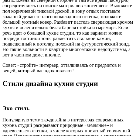
расположена на северной стороне и там все время пасмурно,
сосредоточьтесь на поиске материалов «потеплее». Выложите
пол коричневой тиковой доской, в зону отдых поставьте
кожаный диван теплого шоколадного оттенка, положите
большой уютный ковер. Разбавит пастель сверкающая хромом
кухня и ослепительно белая барная стойка из мрамора. Если
речь идет о большой кухне студии, то как вариант можно
посреди гостиной зоны разместить стальной камин,
подвешенный к потолку, похожий на футуристический зонд.
Но такие вольности в квартире многоэтажки недопустимы, а
вот в частном доме, вполне.
Совет: «стройте» интерьер, отталкиваясь от предметов и
вещей, который вас вдохновляют!
Стили дизайна кухни студии
Эко-стиль
Популярную тему эко-дизайна в интерьерах современных
кухонь студий раскрывают природные «земляные» и
«древесные» оттенки, в числе которых приятный горчичный