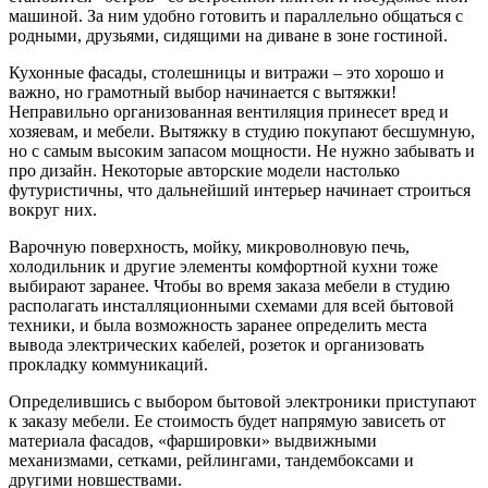
машиной. За ним удобно готовить и параллельно общаться с
родными, друзьями, сидящими на диване в зоне гостиной.
Кухонные фасады, столешницы и витражи – это хорошо и
важно, но грамотный выбор начинается с вытяжки!
Неправильно организованная вентиляция принесет вред и
хозяевам, и мебели. Вытяжку в студию покупают бесшумную,
но с самым высоким запасом мощности. Не нужно забывать и
про дизайн. Некоторые авторские модели настолько
футуристичны, что дальнейший интерьер начинает строиться
вокруг них.
Варочную поверхность, мойку, микроволновую печь,
холодильник и другие элементы комфортной кухни тоже
выбирают заранее. Чтобы во время заказа мебели в студию
располагать инсталляционными схемами для всей бытовой
техники, и была возможность заранее определить места
вывода электрических кабелей, розеток и организовать
прокладку коммуникаций.
Определившись с выбором бытовой электроники приступают
к заказу мебели. Ее стоимость будет напрямую зависеть от
материала фасадов, «фаршировки» выдвижными
механизмами, сетками, рейлингами, тандембоксами и
другими новшествами.