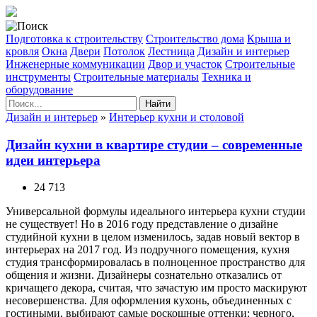
Подготовка к строительству
Строительство дома
Крыша и
кровля
Окна
Двери
Потолок
Лестница
Дизайн и интерьер
Инженерные коммуникации
Двор и участок
Строительные
инструменты
Строительные материалы
Техника и
оборудование
Найти
Дизайн и интерьер
»
Интерьер кухни и столовой
Дизайн кухни в квартире студии – современные
идеи интерьера
24 713
Универсальной формулы идеального интерьера кухни студии
не существует! Но в 2016 году представление о дизайне
студийной кухни в целом изменилось, задав новый вектор в
интерьерах на 2017 год. Из подручного помещения, кухня
студия трансформировалась в полноценное пространство для
общения и жизни. Дизайнеры сознательно отказались от
кричащего декора, считая, что зачастую им просто маскируют
несовершенства. Для оформления кухонь, объединенных с
гостиными, выбирают самые роскошные оттенки: черного,