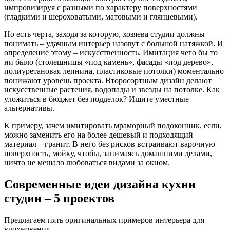
импровизируя с разными по характеру поверхностями
(гладкими и шероховатыми, матовыми и глянцевыми).
Но есть черта, заходя за которую, хозяева студии должны
понимать – удачным интерьер назовут с большой натяжкой. И
определение этому – искусственность. Имитация чего бы то
ни было (столешницы «под камень», фасады «под дерево»,
полиуретановая лепнина, пластиковые потолки) моментально
понижают уровень проекта. Второсортным дизайн делают
искусственные растения, водопады и звезды на потолке. Как
уложиться в бюджет без подделок? Ищите уместные
альтернативы.
К примеру, зачем имитировать мраморный подоконник, если,
можно заменить его на более дешевый и подходящий
материал – гранит. В него без рисков встраивают варочную
поверхность, мойку, чтобы, занимаясь домашними делами,
ничто не мешало любоваться видами за окном.
Современные идеи дизайна кухни
студии – 5 проектов
Предлагаем пять оригинальных примеров интерьера для
вдохновения