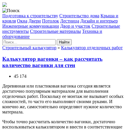
Подготовка к строительству
Строительство дома
Крыша и
кровля
Окна
Двери
Потолок
Лестница
Дизайн и интерьер
Инженерные коммуникации
Двор и участок
Строительные
инструменты
Строительные материалы
Техника и
оборудование
Найти
Строительный калькулятор
»
Калькулятор отделочных работ
Калькулятор вагонки – как рассчитать
количество вагонки для стен
45 174
Деревянная или пластиковая вагонка сегодня является
достаточно популярным материалом для выполнения
отделочных работ. Поскольку ее монтаж не вызывает особых
сложностей, то часто его выполняют своими руками. И
конечно же, самостоятельно определяют нужное количество
материала.
Чтобы точно рассчитать количество вагонки, достаточно
воспользоваться калькулятором и ввести в соответствующие