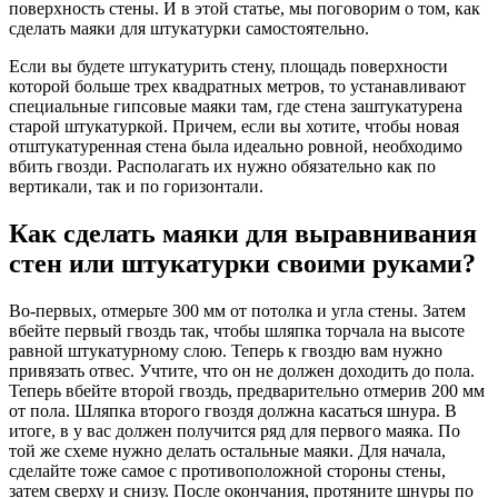
поверхность стены. И в этой статье, мы поговорим о том, как
сделать маяки для штукатурки самостоятельно.
Если вы будете штукатурить стену, площадь поверхности
которой больше трех квадратных метров, то устанавливают
специальные гипсовые маяки там, где стена заштукатурена
старой штукатуркой. Причем, если вы хотите, чтобы новая
отштукатуренная стена была идеально ровной, необходимо
вбить гвозди. Располагать их нужно обязательно как по
вертикали, так и по горизонтали.
Как сделать маяки для выравнивания
стен или штукатурки своими руками?
Во-первых, отмерьте 300 мм от потолка и угла стены. Затем
вбейте первый гвоздь так, чтобы шляпка торчала на высоте
равной штукатурному слою. Теперь к гвоздю вам нужно
привязать отвес. Учтите, что он не должен доходить до пола.
Теперь вбейте второй гвоздь, предварительно отмерив 200 мм
от пола. Шляпка второго гвоздя должна касаться шнура. В
итоге, в у вас должен получится ряд для первого маяка. По
той же схеме нужно делать остальные маяки. Для начала,
сделайте тоже самое с противоположной стороны стены,
затем сверху и снизу. После окончания, протяните шнуры по