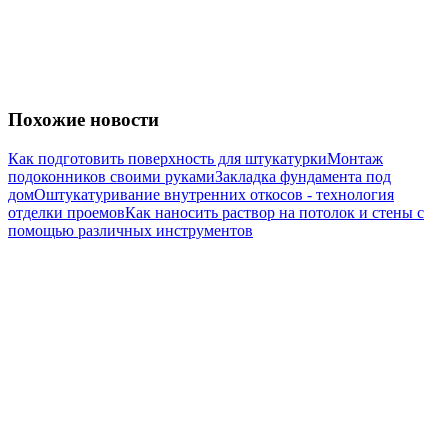
Похожие новости
Как подготовить поверхность для штукатурки
Монтаж
подоконников своими руками
Закладка фундамента под
дом
Оштукатуривание внутренних откосов - технология
отделки проемов
Как наносить раствор на потолок и стены с
помощью различных инструментов