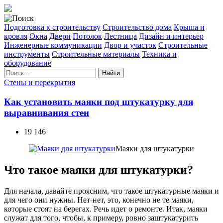
Подготовка к строительству
Строительство дома
Крыша и
кровля
Окна
Двери
Потолок
Лестница
Дизайн и интерьер
Инженерные коммуникации
Двор и участок
Строительные
инструменты
Строительные материалы
Техника и
оборудование
Найти
Стены и перекрытия
Как установить маяки под штукатурку для
выравнивания стен
19 146
Маяки для штукатурки
Что такое маяки для штукатурки?
Для начала, давайте проясним, что такое штукатурные маяки и
для чего они нужны. Нет-нет, это, конечно не те маяки,
которые стоят на берегах. Речь идет о ремонте. Итак, маяки
служат для того, чтобы, к примеру, ровно заштукатурить