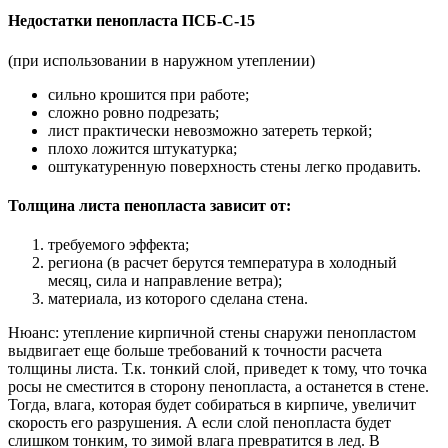
Недостатки пенопласта ПСБ-С-15
(при использовании в наружном утеплении)
сильно крошится при работе;
сложно ровно подрезать;
лист практически невозможно затереть теркой;
плохо ложится штукатурка;
оштукатуренную поверхность стены легко продавить.
Толщина листа пенопласта зависит от:
требуемого эффекта;
региона (в расчет берутся температура в холодный
месяц, сила и направление ветра);
материала, из которого сделана стена.
Нюанс: утепление кирпичной стены снаружи пенопластом
выдвигает еще больше требований к точности расчета
толщины листа. Т.к. тонкий слой, приведет к тому, что точка
росы не сместится в сторону пенопласта, а останется в стене.
Тогда, влага, которая будет собираться в кирпиче, увеличит
скорость его разрушения. А если слой пенопласта будет
слишком тонким, то зимой влага превратится в лед. В