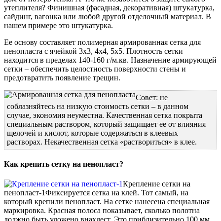
утеплителя? Финишная (фасадная, декоративная) штукатурка,
сайдинг, вагонка или любой другой отделочный материал. В
нашем примере это штукатурка.
Ее основу составляет полимерная армированная сетка для
пенопласта с ячейкой 3х3, 4х4, 5х5. Плотность сетки
находится в пределах 140-160 г/м.кв. Назначение армирующей
сетки – обеспечить целостность поверхности стены и
предотвратить появление трещин.
Совет: не
соблазняйтесь на низкую стоимость сетки – в данном
случае, экономия неуместна. Качественная сетка покрыта
специальным раствором, который защищает ее от влияния
щелочей и кислот, которые содержаться в клеевых
растворах. Некачественная сетка «раствориться» в клее.
Как крепить сетку на пенопласт?
Крепление сетки на
пенопласт-1
Фиксируется сетка на клей. Тот самый, на
который крепили пенопласт. На сетке нанесена специальная
маркировка. Красная полоса показывает, сколько полотна
должно быть уложено внахлест. Это приблизительно 100 мм.