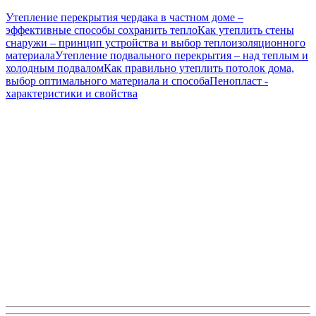
Утепление перекрытия чердака в частном доме –
эффективные способы сохранить тепло
Как утеплить стены
снаружи – принцип устройства и выбор теплоизоляционного
материала
Утепление подвального перекрытия – над теплым и
холодным подвалом
Как правильно утеплить потолок дома,
выбор оптимального материала и способа
Пенопласт -
характеристики и свойства