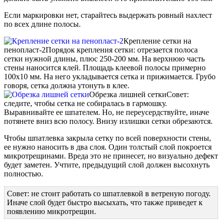
Если маркировки нет, старайтесь выдержать ровный нахлест
по всех длине полосы.
Крепление сетки на
пенопласт-2
Порядок крепления сетки: отрезается полоса
сетки нужной длины, плюс 250-200 мм. На верхнюю часть
стены наносится клей. Площадь клеевой полосы примерно
100х10 мм. На него укладывается сетка и прижимается. Грубо
говоря, сетка должна утонуть в клее.
Обрезка лишней сетки
Совет:
следите, чтобы сетка не собиралась в гармошку.
Выравнивайте ее шпателем. Но, не переусердствуйте, иначе
потянете вниз всю полосу. Внизу излишки сетки обрезаются.
Чтобы шпатлевка закрыла сетку по всей поверхности стены,
ее нужно наносить в два слоя. Один толстый слой покроется
микротрещинами. Вреда это не принесет, но визуально дефект
будет заметен. Учтите, предыдущий слой должен высохнуть
полностью.
Совет: не стоит работать со шпатлевкой в ветреную погоду.
Иначе слой будет быстро высыхать, что также приведет к
появлению микротрещин.