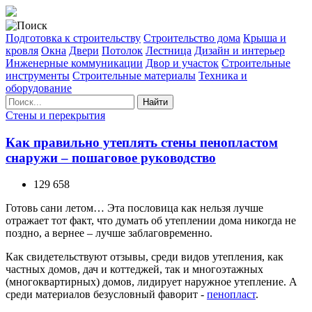
Подготовка к строительству
Строительство дома
Крыша и
кровля
Окна
Двери
Потолок
Лестница
Дизайн и интерьер
Инженерные коммуникации
Двор и участок
Строительные
инструменты
Строительные материалы
Техника и
оборудование
Найти
Стены и перекрытия
Как правильно утеплять стены пенопластом
снаружи – пошаговое руководство
129 658
Готовь сани летом… Эта пословица как нельзя лучше
отражает тот факт, что думать об утеплении дома никогда не
поздно, а вернее – лучше заблаговременно.
Как свидетельствуют отзывы, среди видов утепления, как
частных домов, дач и коттеджей, так и многоэтажных
(многоквартирных) домов, лидирует наружное утепление. А
среди материалов безусловный фаворит -
пенопласт
.