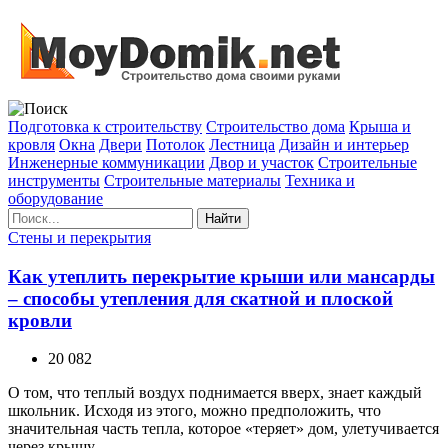
Подготовка к строительству
Строительство дома
Крыша и
кровля
Окна
Двери
Потолок
Лестница
Дизайн и интерьер
Инженерные коммуникации
Двор и участок
Строительные
инструменты
Строительные материалы
Техника и
оборудование
Найти
Стены и перекрытия
Как утеплить перекрытие крыши или мансарды
– способы утепления для скатной и плоской
кровли
20 082
О том, что теплый воздух поднимается вверх, знает каждый
школьник. Исходя из этого, можно предположить, что
значительная часть тепла, которое «теряет» дом, улетучивается
через крышу.