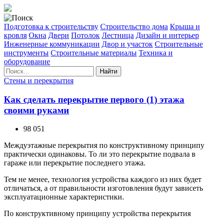
Подготовка к строительству
Строительство дома
Крыша и
кровля
Окна
Двери
Потолок
Лестница
Дизайн и интерьер
Инженерные коммуникации
Двор и участок
Строительные
инструменты
Строительные материалы
Техника и
оборудование
Найти
Стены и перекрытия
Как сделать перекрытие первого (1) этажа
своими руками
98 051
Междуэтажные перекрытия по конструктивному принципу
практически одинаковы. То ли это перекрытие подвала в
гараже или перекрытие последнего этажа.
Тем не менее, технология устройства каждого из них будет
отличаться, а от правильности изготовления будут зависеть
эксплуатационные характеристики.
По конструктивному принципу устройства перекрытия