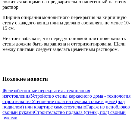
ложиться концами на предварительно нанесенный на стену
раствор.
Ширина опирания монолитного перекрытия на кирпичную
стену с каждого конца плиты должно составлять не менее 10-
15 см.
Не стоит забывать, что перед установкой плит поверхность
стены должна быть выравнена и отгоризонтирована. Щели
между плитами следует заделать цементным раствором.
Похожие новости
Железобетонные перекрытия - технология
изготовления
Устройство стены каркасного дома - технология
строительства
Утепление пола на первом этаже в доме (над
подвалом) или квартире самостоятельно
Гараж из пеноблоков
своими руками
Строительство подвала (стены, пол) своими
руками