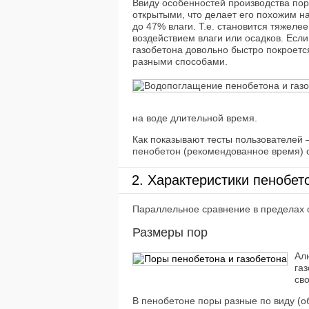
Ввиду особенностей производства пор
открытыми, что делает его похожим на
до 47% влаги. Т.е. становится тяжел
воздействием влаги или осадков. Если
газобетона довольно быстро покроетс
разными способами.
на воде длительной время.
Как показывают тесты пользователей 
пенобетон (рекомендованное время) 
2. Характеристики пенобет
Параллельное сравнение в пределах с
Размеры пор
Ал
га
св
В пенобетоне поры разные по виду (о