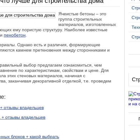
 что лучше для строительства дома
Стр
Ячеистые бетоны – это
Стр
группа строительных
материалов, изготовленных
Тех
ающих ему пористую структуру. Наиболее известные
и
пенобетон
.
Стр
териалы. Однако есть и различия, формирующие
вляются камнем преткновения между сторонниками и
правильный выбор предлагаем ознакомиться, чем
равнение по характеристикам, свойствам и цене. Для
кла этих стеновых материалов, начиная с
Ст
ва, заканчивая декоративной отделкой, т.е. проведем
е:
 + отзывы владельцев
 + отзывы владельцев
ных блоков + какой выбрать