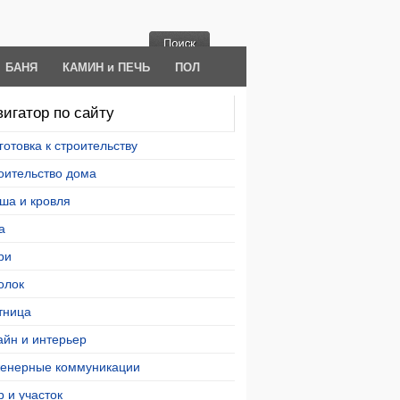
БАНЯ
КАМИН и ПЕЧЬ
ПОЛ
игатор по сайту
готовка к строительству
оительство дома
ша и кровля
а
ри
олок
тница
айн и интерьер
енерные коммуникации
р и участок