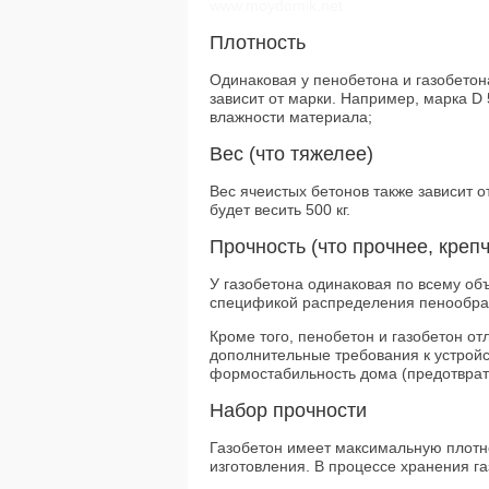
www.moydomik.net
Плотность
Одинаковая у пенобетона и газобетона
зависит от марки. Например, марка D 
влажности материала;
Вес (что тяжелее)
Вес ячеистых бетонов также зависит о
будет весить 500 кг.
Прочность (что прочнее, крепч
У газобетона одинаковая по всему об
спецификой распределения пенообра
Кроме того, пенобетон и газобетон от
дополнительные требования к устройс
формостабильность дома (предотврат
Набор прочности
Газобетон имеет максимальную плотно
изготовления. В процессе хранения га