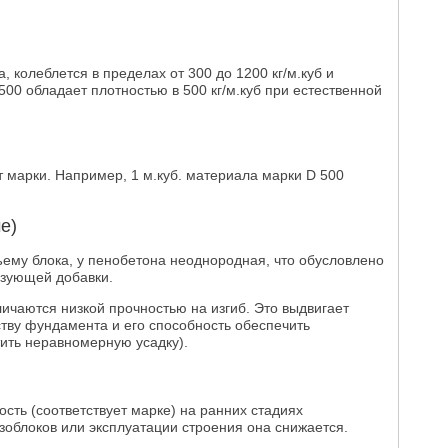
, колеблется в пределах от 300 до 1200 кг/м.куб и
500 обладает плотностью в 500 кг/м.куб при естественной
т марки. Например, 1 м.куб. материала марки D 500
е)
ъему блока, у пенобетона неоднородная, что обусловлено
зующей добавки.
личаются низкой прочностью на изгиб. Это выдвигает
тву фундамента и его способность обеспечить
ить неравномерную усадку).
сть (соответствует марке) на ранних стадиях
зоблоков или эксплуатации строения она снижается.