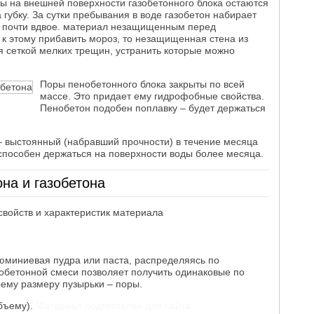
ы на внешней поверхности газобетонного блока остаются
 губку. За сутки пребывания в воде газобетон набирает
ее почти вдвое. материал незащищенным перед
 к этому прибавить мороз, то незащищенная стена из
я сеткой мелких трещин, устранить которые можно
Поры пенобетонного блока закрыты по всей
массе. Это придает ему гидрофобные свойства.
Пенобетон подобен поплавку – будет держаться
– выстоянный (набравший прочности) в течение месяца
способен держаться на поверхности воды более месяца.
она и газобетона
войств и характеристик материала
юминиевая пудра или паста, распределяясь по
зобетонной смеси позволяет получить одинаковые по
оему размеру пузырьки – поры.
бъему).
Материал подготовлен для сайта