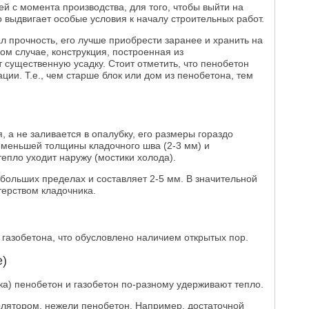
й с момента производства, для того, чтобы выйти на
 выдвигает особые условия к началу строительных работ.
ал прочность, его лучше приобрести заранее и хранить на
ом случае, конструкция, построенная из
 существенную усадку. Стоит отметить, что пенобетон
ции. Т.е., чем старше блок или дом из пенобетона, тем
, а не заливается в опалубку, его размеры гораздо
 меньшей толщины кладочного шва (2-3 мм) и
епло уходит наружу (мостики холода).
больших пределах и составляет 2-5 мм. В значительной
ерством кладочника.
 газобетона, что обусловлено наличием открытых пор.
е)
ка) пенобетон и газобетон по-разному удерживают тепло.
олятором, нежели пенобетон. Например, достаточной