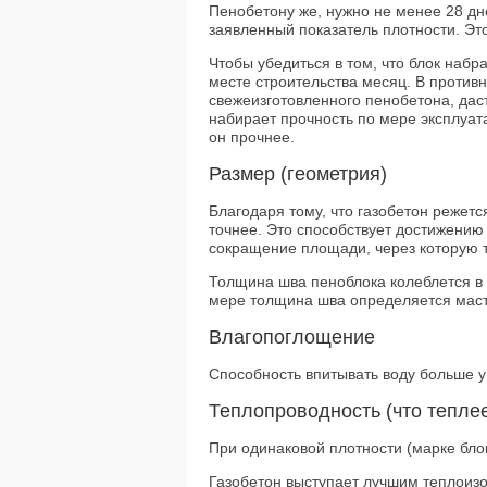
Пенобетону же, нужно не менее 28 дне
заявленный показатель плотности. Это
Чтобы убедиться в том, что блок набр
месте строительства месяц. В противн
свежеизготовленного пенобетона, даст
набирает прочность по мере эксплуата
он прочнее.
Размер (геометрия)
Благодаря тому, что газобетон режется
точнее. Это способствует достижению
сокращение площади, через которую т
Толщина шва пеноблока колеблется в 
мере толщина шва определяется маст
Влагопоглощение
Способность впитывать воду больше у
Теплопроводность (что тепле
При одинаковой плотности (марке бло
Газобетон выступает лучшим теплоиз