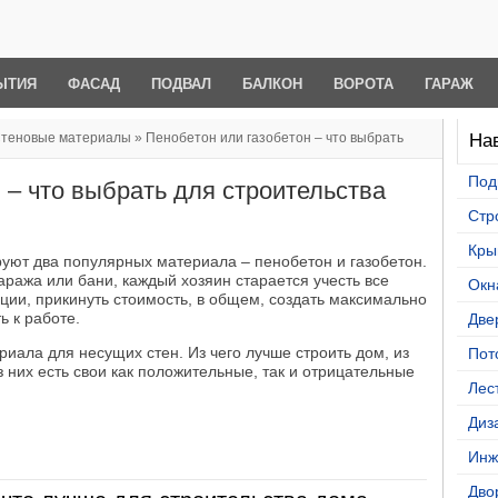
ЫТИЯ
ФАСАД
ПОДВАЛ
БАЛКОН
ВОРОТА
ГАРАЖ
теновые материалы
» Пенобетон или газобетон – что выбрать
Нав
Под
 – что выбрать для строительства
Стр
Кры
руют два популярных материала – пенобетон и газобетон.
аража или бани, каждый хозяин старается учесть все
Окн
ции, прикинуть стоимость, в общем, создать максимально
ь к работе.
Две
иала для несущих стен. Из чего лучше строить дом, из
Пот
 них есть свои как положительные, так и отрицательные
Лес
Диз
Инж
Дво