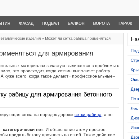
ЫТИЯ
ФАСАД
ПОДВАЛ
БАЛКОН
ВОРОТА
ГАРАЖ
еталлические изделия
» Может ли сетка рабица применяться
Нав
Под
применяться для армирования
Стр
оительных материалах зачастую выливается в проблемы с
Кры
ило, это происходит, когда хозяин выполняет работу
А хуже всего, когда такое делают «профессиональные»
Окн
Две
тку рабицу для армирования бетонного
Пот
Лес
рмирующая сетка на порядок дороже
сетки рабица
, а по
Диз
Инж
 –
категорически нет
. И объяснение этому простое.
обы придать бетону прочность на изгиб. Такое действие
Дво