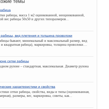
хожие темы
 рабица
етки рабицы, масса 1 м2 оцинкованной, неоцинкованной,
ой вес рабицы 50х50 и других типоразмеров...
 рабицы, вид плетения и толщина проволоки
рабицы бывают, минимальный и максимальный размер, вид
 и квадратная рабица), маркировка, толщина проволоки....
лоне сетки рабицы
одном рулоне – стандартная, максимальная. Диаметр рулона
ические характеристики и свойства
стики сетки рабицы, свойства, виды и типы (оцинкованная,
рная), размеры, вес, маркировка, советы, как...