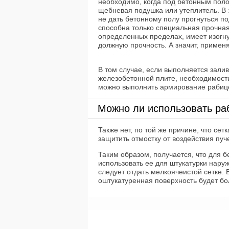
необходимо, когда под бетонным полом
щебневая подушка или утеплитель. В 
не дать бетонному полу прогнуться п
способна только специальная прочная 
определенных пределах, имеет изогн
должную прочность. А значит, применя
Материал подготовлен для сайта www
В том случае, если выполняется зали
железобетонной плите, необходимости
можно выполнить армирование рабицей
Можно ли использовать ра
Также нет, по той же причине, что се
защитить отмостку от воздействия пуч
Таким образом, получается, что для б
использовать ее для штукатурки нару
следует отдать мелкоячеистой сетке. 
оштукатуренная поверхность будет бо