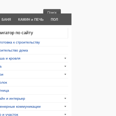
БАНЯ
КАМИН и ПЕЧЬ
ПОЛ
игатор по сайту
готовка к строительству
оительство дома
ша и кровля
а
ри
олок
тница
айн и интерьер
енерные коммуникации
р и участок