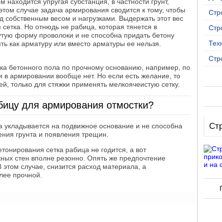
 находится упругая субстанция, в частности грунт,
этом случае задача армирования сводится к тому, чтобы
Стр
од собственным весом и нагрузками. Выдержать этот вес
сетка. Но отнюдь не рабица, которая тянется в
Стр
утую форму проволоки и не способна придать бетону
Тех
ть как арматуру или вместо арматуры ее нельзя.
.moydomik.net
Стр
вка бетонного пола по прочному основанию, например, по
 в армировании вообще нет. Но если есть желание, то
, только для стяжки применять мелкоячеистую сетку.
бицу для армирования отмостки?
Ст
тка укладывается на подвижное основание и не способна
ения грунта и появления трещин.
етонирования сетка рабица не годится, а вот
жных стен вполне резонно. Опять же предпочтение
В этом случае, снизится расход материала, а
лее прочной.