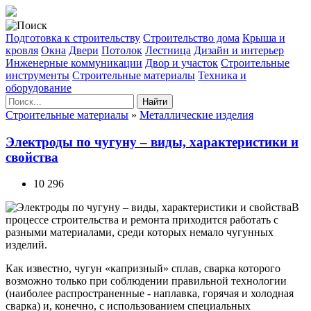
Подготовка к строительству
Строительство дома
Крыша и
кровля
Окна
Двери
Потолок
Лестница
Дизайн и интерьер
Инженерные коммуникации
Двор и участок
Строительные
инструменты
Строительные материалы
Техника и
оборудование
Найти
Строительные материалы
»
Металлические изделия
Электроды по чугуну – виды, характеристики и
свойства
10 296
В
процессе строительства и ремонта приходится работать с
разными материалами, среди которых немало чугунных
изделий.
Как известно, чугун «капризный» сплав, сварка которого
возможно только при соблюдении правильной технологии
(наиболее распространенные - наплавка, горячая и холодная
сварка) и, конечно, с использованием специальных