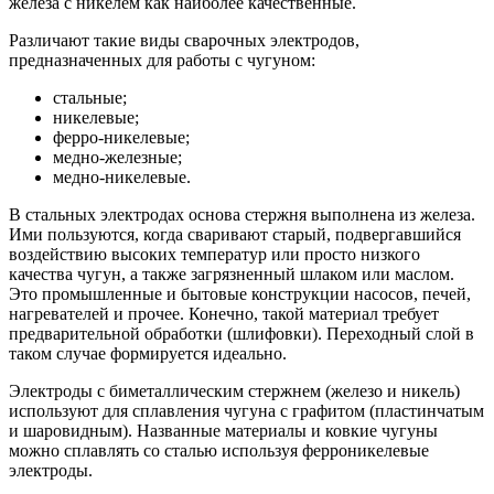
железа с никелем как наиболее качественные.
Различают такие виды сварочных электродов,
предназначенных для работы с чугуном:
стальные;
никелевые;
ферро-никелевые;
медно-железные;
медно-никелевые.
В стальных электродах основа стержня выполнена из железа.
Ими пользуются, когда сваривают старый, подвергавшийся
воздействию высоких температур или просто низкого
качества чугун, а также загрязненный шлаком или маслом.
Это промышленные и бытовые конструкции насосов, печей,
нагревателей и прочее. Конечно, такой материал требует
предварительной обработки (шлифовки). Переходный слой в
таком случае формируется идеально.
Электроды с биметаллическим стержнем (железо и никель)
используют для сплавления чугуна с графитом (пластинчатым
и шаровидным). Названные материалы и ковкие чугуны
можно сплавлять со сталью используя ферроникелевые
электроды.