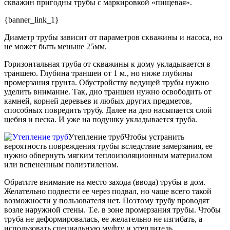
скважин пригодны трубы с маркировкой «пищевая».
{banner_link_1}
Диаметр трубы зависит от параметров скважины и насоса, но
не может быть меньше 25мм.
Горизонтальная труба от скважины к дому укладывается в
траншею. Глубина траншеи от 1 м., но ниже глубины
промерзания грунта. Обустройству ведущей трубы нужно
уделить внимание. Так, дно траншеи нужно освободить от
камней, корней деревьев и любых других предметов,
способных повредить трубу. Далее на дно насыпается слой
щебня и песка. И уже на подушку укладывается труба.
Утепление труб
Чтобы устранить
вероятность повреждения трубы вследствие замерзания, ее
нужно обвернуть мягким теплоизоляционным материалом
или вспененным полиэтиленом.
Обратите внимание на место захода (ввода) трубы в дом.
Желательно подвести ее через подвал, но чаще всего такой
возможности у пользователя нет. Поэтому трубу проводят
возле наружной стены. Т.е. в зоне промерзания трубы. Чтобы
труба не деформировалась, ее желательно не изгибать, а
использовать специальную муфту и утеплитель.