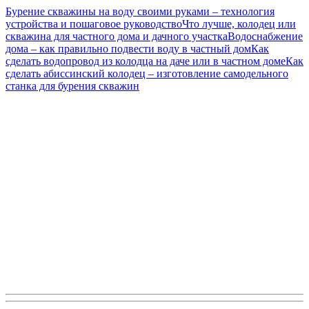
Бурение скважины на воду своими руками – технология
устройства и пошаговое руководство
Что лучше, колодец или
скважина для частного дома и дачного участка
Водоснабжение
дома – как правильно подвести воду в частный дом
Как
сделать водопровод из колодца на даче или в частном доме
Как
сделать абиссинский колодец – изготовление самодельного
станка для бурения скважин