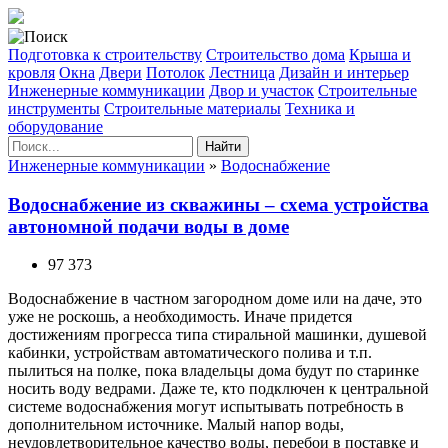
Подготовка к строительству
Строительство дома
Крыша и
кровля
Окна
Двери
Потолок
Лестница
Дизайн и интерьер
Инженерные коммуникации
Двор и участок
Строительные
инструменты
Строительные материалы
Техника и
оборудование
Найти
Инженерные коммуникации
»
Водоснабжение
Водоснабжение из скважины – схема устройства
автономной подачи воды в доме
97 373
Водоснабжение в частном загородном доме или на даче, это
уже не роскошь, а необходимость. Иначе придется
достижениям прогресса типа стиральной машинки, душевой
кабинки, устройствам автоматического полива и т.п.
пылиться на полке, пока владельцы дома будут по старинке
носить воду ведрами. Даже те, кто подключен к центральной
системе водоснабжения могут испытывать потребность в
дополнительном источнике. Малый напор воды,
неудовлетворительное качество воды, перебои в поставке и