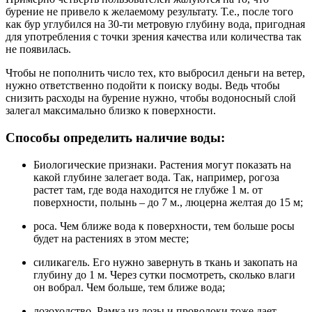
бурение не привело к желаемому результату. Т.е., после того
как бур углубился на 30-ти метровую глубину вода, пригодная
для употребления с точки зрения качества или количества так
не появилась.
Чтобы не пополнить число тех, кто выбросил деньги на ветер,
нужно ответственно подойти к поиску воды. Ведь чтобы
снизить расходы на бурение нужно, чтобы водоносный слой
залегал максимально близко к поверхности.
Способы определить наличие воды:
Биологические признаки. Растения могут показать на
какой глубине залегает вода. Так, например, рогоза
растет там, где вода находится не глубже 1 м. от
поверхности, полынь – до 7 м., люцерна желтая до 15 м;
роса. Чем ближе вода к поверхности, тем больше росы
будет на растениях в этом месте;
силикагель. Его нужно завернуть в ткань и закопать на
глубину до 1 м. Через сутки посмотреть, сколько влаги
он вобрал. Чем больше, тем ближе вода;
лозоходство. Рамка из лозы и проволоки тоже дает