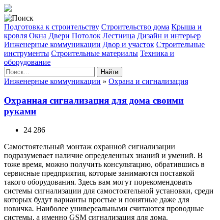
Подготовка к строительству
Строительство дома
Крыша и
кровля
Окна
Двери
Потолок
Лестница
Дизайн и интерьер
Инженерные коммуникации
Двор и участок
Строительные
инструменты
Строительные материалы
Техника и
оборудование
Найти
Инженерные коммуникации
»
Охрана и сигнализация
Охранная сигнализация для дома своими
руками
24 286
Самостоятельный монтаж охранной сигнализации
подразумевает наличие определенных знаний и умений. В
тоже время, можно получить консультацию, обратившись в
сервисные предприятия, которые занимаются поставкой
такого оборудования. Здесь вам могут порекомендовать
системы сигнализации для самостоятельной установки, среди
которых будут варианты простые и понятные даже для
новичка. Наиболее универсальными считаются проводные
системы, а именно GSM сигнализация для дома.