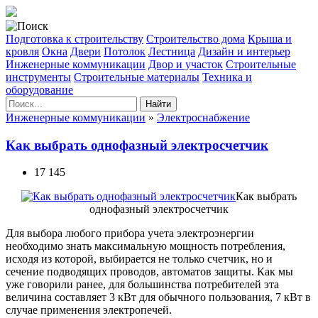
Подготовка к строительству
Строительство дома
Крыша и
кровля
Окна
Двери
Потолок
Лестница
Дизайн и интерьер
Инженерные коммуникации
Двор и участок
Строительные
инструменты
Строительные материалы
Техника и
оборудование
Найти
Инженерные коммуникации
»
Электроснабжение
Как выбрать однофазный электросчетчик
17 145
Как выбрать
однофазный электросчетчик
Для выбора любого прибора учета электроэнергии
необходимо знать максимальную мощность потребления,
исходя из которой, выбирается не только счетчик, но и
сечение подводящих проводов, автоматов защиты. Как мы
уже говорили ранее, для большинства потребителей эта
величина составляет 3 кВт для обычного пользования, 7 кВт в
случае применения электропечей.