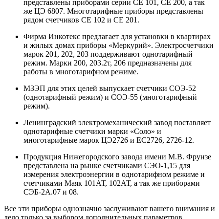
представлены приборами серии СЕ 101, СЕ 200, а так
же ЦЭ 6807. Многотарифные приборы представлены
рядом счетчиков СЕ 102 и СЕ 201.
Фирма Инкотекс предлагает для установки в квартирах
и жилых домах приборы «Меркурий». Электросчетчики
марок 201, 202, 203 поддерживают однотарифный
режим. Марки 200, 203.2т, 206 предназначены для
работы в многотарифном режиме.
МЗЭП для этих целей выпускает счетчики СОЭ-52
(однотарифный режим) и СОЭ-55 (многотарифный
режим).
Ленинградский электромеханический завод поставляет
однотарифные счетчики марки «Соло» и
многотарифные марок ЦЭ2726 и ЕС2726, 2726-12.
Продукция Нижегородского завода имени М.В. Фрунзе
представлена на рынке счетчиками СЭО-1,15 для
измерения электроэнергии в однотарифном режиме и
счетчиками Маяк 101АТ, 102АТ, а так же приборами
СЭБ-2А.07 и 08.
Все эти приборы однозначно заслуживают вашего внимания и
дело только за выбором дополнительных параметров,