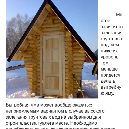
Мн
огое
зависит от
залегания
грунтовых
вод: чем
ниже их
уровень,
тем
меньше
придется
делать
выгребну
ю яму.
Выгребная яма может вообще оказаться
неприемлемым вариантом в случае высокого
залегания грунтовых вод на выбранном для
строительства туалета месте. Необходимо