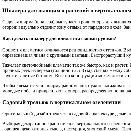
Шпалера для вьющихся растений в вертикальном
Садовая ширма (шпалера) выступает в роли опоры для вьющихся
огород; визуально отделит зону отдыха от парадного входа. За
Как сделать шпалеру для клематиса своими руками?
Соцветия клематиса отличаются разновидностью оттенков. Выби
одревесневшая лиана с крупными цветами. Быстрорастущий ку
Тяжелеет светолюбивый клематис так же быстро, как и растет
прочных реек из дерева (толщиной 2,5-3 см), сбитых между со
грунт и залитые бетоном. Высота конструкции может достигать
Чтобы клематис увил ширму равномерно, нужно высаживать саж
молодые побеги прикрепляют к опоре, распределяя их по шпале
Садовый трельяж в вертикальном озеленении
Оригинальный дизайн трельяжа в садовой архитектуре делает
Выбирая декоративное растение для вертикального озеленения 
горошек, декоративная тыква, настурция, японский хмель. Тре