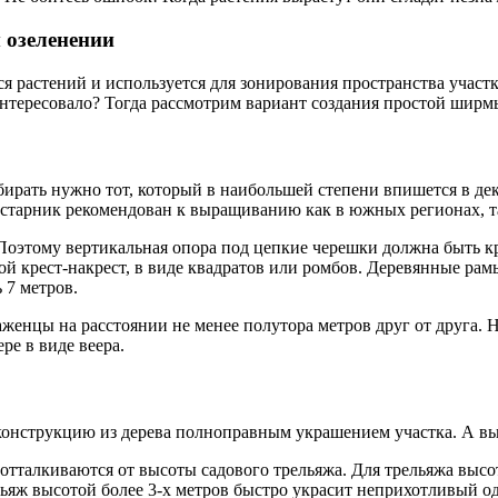
 озеленении
 растений и используется для зонирования пространства участк
интересовало? Тогда рассмотрим вариант создания простой ширмы
рать нужно тот, который в наибольшей степени впишется в деко
старник рекомендован к выращиванию как в южных регионах, та
. Поэтому вертикальная опора под цепкие черешки должна быть 
бой крест-накрест, в виде квадратов или ромбов. Деревянные ра
 7 метров.
енцы на расстоянии не менее полутора метров друг от друга. 
ре в виде веера.
 конструкцию из дерева полноправным украшением участка. А в
отталкиваются от высоты садового трельяжа. Для трельяжа высо
льяж высотой более 3-х метров быстро украсит неприхотливый о