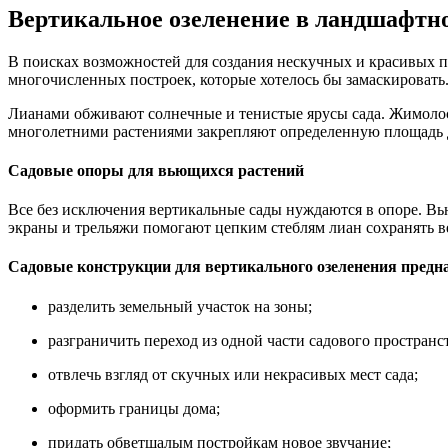
Вертикальное озеленение в ландшафтно
В поисках возможностей для создания нескучных и красивых п
многочисленных построек, которые хотелось бы замаскировать
Лианами обживают солнечные и тенистые ярусы сада. Жимолост
многолетними растениями закрепляют определенную площадь д
Садовые опоры для вьющихся растений
Все без исключения вертикальные сады нуждаются в опоре. Вь
экраны и трельяжи помогают цепким стеблям лиан сохранять в
Садовые конструкции для вертикального озеленения предн
разделить земельный участок на зоны;
разграничить переход из одной части садового пространс
отвлечь взгляд от скучных или некрасивых мест сада;
оформить границы дома;
придать обветшалым постройкам новое звучание;