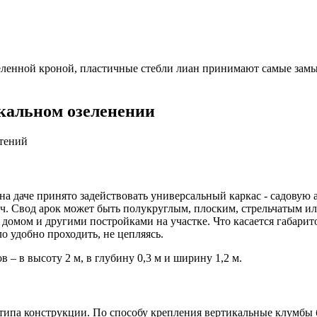
еленной кроной, пластичные стебли лиан принимают самые замыс
кальном озеленении
стений
 даче принято задействовать универсальный каркас - садовую ар
ич. Свод арок может быть полукруглым, плоским, стрельчатым и
с домом и другими постройками на участке. Что касается габарит
ло удобно проходить, не цепляясь.
– в высоту 2 м, в глубину 0,3 м и ширину 1,2 м.
а типа конструкции. По способу крепления вертикальные клумб