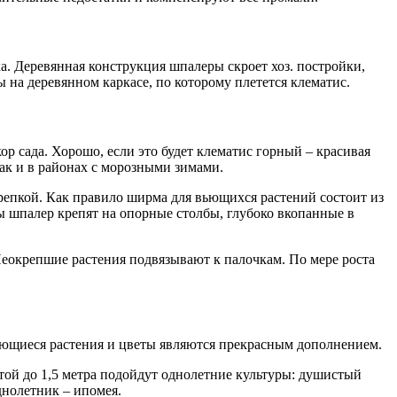
а. Деревянная конструкция шпалеры скроет хоз. постройки,
 на деревянном каркасе, по которому плетется клематис.
р сада. Хорошо, если это будет клематис горный – красивая
к и в районах с морозными зимами.
крепкой. Как правило ширма для вьющихся растений состоит из
мы шпалер крепят на опорные столбы, глубоко вкопанные в
Неокрепшие растения подвязывают к палочкам. По мере роста
ьющиеся растения и цветы являются прекрасным дополнением.
той до 1,5 метра подойдут однолетние культуры: душистый
днолетник – ипомея.