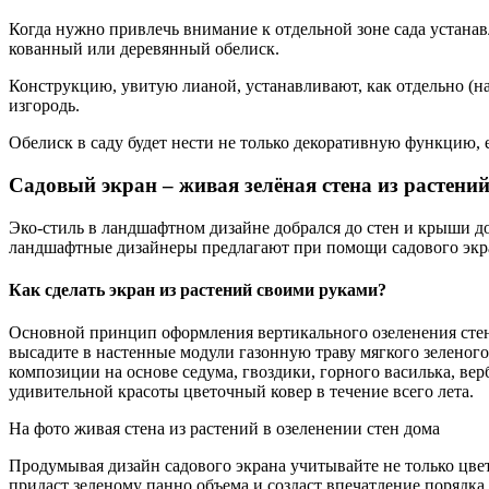
Когда нужно привлечь внимание к отдельной зоне сада устана
кованный или деревянный обелиск.
Конструкцию, увитую лианой, устанавливают, как отдельно (н
изгородь.
Обелиск в саду будет нести не только декоративную функцию,
Садовый экран – живая зелёная стена из растени
Эко-стиль в ландшафтном дизайне добрался до стен и крыши д
ландшафтные дизайнеры предлагают при помощи садового экра
Как сделать экран из растений своими руками?
Основной принцип оформления вертикального озеленения стен 
высадите в настенные модули газонную траву мягкого зеленог
композиции на основе седума, гвоздики, горного василька, в
удивительной красоты цветочный ковер в течение всего лета.
На фото живая стена из растений в озеленении стен дома
Продумывая дизайн садового экрана учитывайте не только цве
придаст зеленому панно объема и создаст впечатление порядка