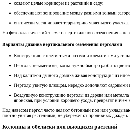
создают целые коридоры из растений в саду;
обеспечивают зонирование между разными зонами загоро
оптически увеличивают территорию маленького участка.
На фото классический элемент вертикального озеленения – пер
Варианты дизайна вертикального озеленения перголами
Конструкцию с плетистыми розами и клематисами устанав
Перголы незаменимы, когда нужно быстро разбить цветни
Над калиткой дачного домика живая конструкция из ипом
Перголу, увитую плющом, нередко дополняют садовыми к
Воздушную конструкцию перголы из дерева или металла 
японская, при условии хорошего ухода, превратят ничем
Под навесом пергол часто делают бетонный пол или укладываю
плотно увитая растениями, не убережет от проливных дождей.
Колонны и обелиски для вьющихся растений