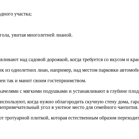
дного участка;
гола, увитая многолетней лианой.
ливают над садовой дорожкой, когда требуется со вкусом и кра
к из однолетних лиан, например, над местом парковки автомоби
еи так и манит своим гостеприимством.
ачелями с мягкими подушками и устанавливают в глубине плодо
используют, когда нужно облагородить скучную стену дома, га
 непримечательный угол в уютное место для семейного чаепития.
т тротуарной плиткой, которая естественным образом переходит