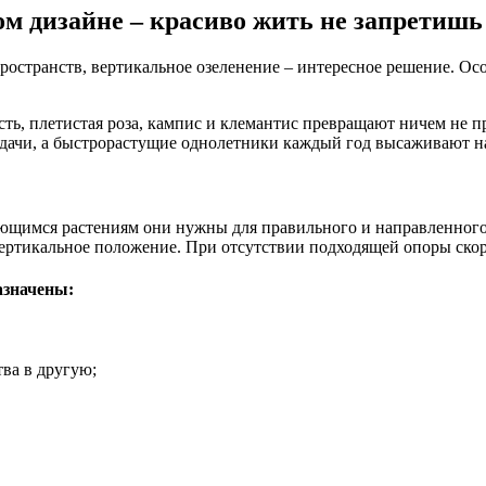
м дизайне – красиво жить не запретишь
ространств, вертикальное озеленение – интересное решение. Ос
.
ь, плетистая роза, кампис и клемантис превращают ничем не пр
ачи, а быстрорастущие однолетники каждый год высаживают на
ющимся растениям они нужны для правильного и направленного 
ертикальное положение. При отсутствии подходящей опоры скоро
азначены:
тва в другую;