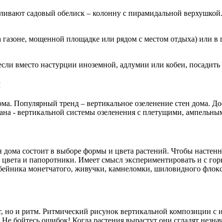
вливают садовый обелиск – колонну с пирамидальной верхушкой.
а газоне, мощенной площадке или рядом с местом отдыха) или 
 если вместо настурции иноземной, адлумии или кобеи, посадит
й
ома. Популярный тренд – вертикальное озеленение стен дома. Д
на - вертикальной системы озеленения с плетущими, ампельны
дома состоит в выборе формы и цвета растений. Чтобы настенны
о цвета и папоротники. Имеет смысл экспериментировать и с г
ербейника монетчатого, живучки, камнеломки, шиловидного флок
т, но и ритм. Ритмический рисунок вертикальной композиции с 
. Не бойтесь ошибок! Когда растения вырастут они сгладят незн