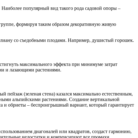
 Наиболее популярный вид такого рода садовой опоры –
в группе, формируя таким образом декоративную живую
ь лиану со съедобными плодами. Например, душистый горошек.
остигнуть максимального эффекта при минимуме затрат
ми и лазающими растениями.
й пейзаж (зеленая стена) казался максимально естественным,
орными альпийскими растениями. Создание вертикальной
са и обриеты – беспроигрышный вариант, который гарантирует
использованием диагоналей или квадратов, создаст гармонию,
ачительные недостатки и компенсируют все промахи.