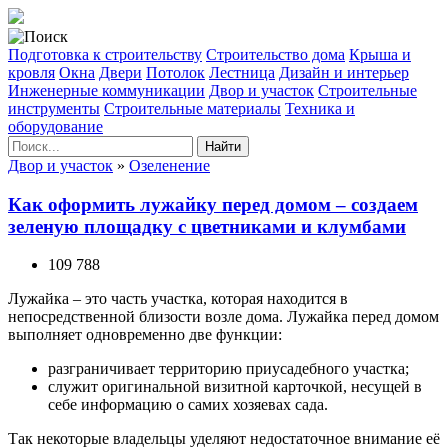
Подготовка к строительству
Строительство дома
Крыша и
кровля
Окна
Двери
Потолок
Лестница
Дизайн и интерьер
Инженерные коммуникации
Двор и участок
Строительные
инструменты
Строительные материалы
Техника и
оборудование
Найти
Двор и участок
»
Озеленение
Как оформить лужайку перед домом – создаем
зеленую площадку с цветниками и клумбами
109 788
Лужайка – это часть участка, которая находится в
непосредственной близости возле дома. Лужайка перед домом
выполняет одновременно две функции:
разграничивает территорию приусадебного участка;
служит оригинальной визитной карточкой, несущей в
себе информацию о самих хозяевах сада.
Так некоторые владельцы уделяют недостаточное внимание её