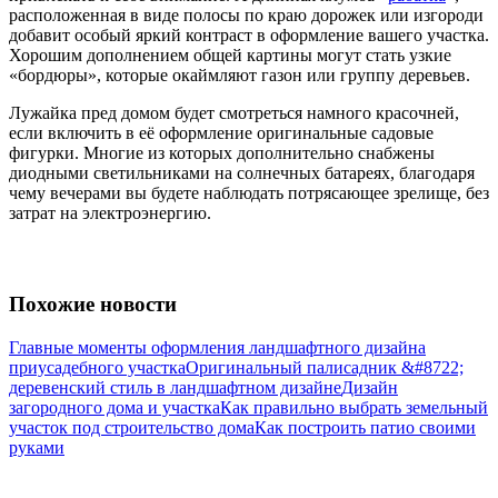
расположенная в виде полосы по краю дорожек или изгороди
добавит особый яркий контраст в оформление вашего участка.
Хорошим дополнением общей картины могут стать узкие
«бордюры», которые окаймляют газон или группу деревьев.
Лужайка пред домом будет смотреться намного красочней,
если включить в её оформление оригинальные садовые
фигурки. Многие из которых дополнительно снабжены
диодными светильниками на солнечных батареях, благодаря
чему вечерами вы будете наблюдать потрясающее зрелище, без
затрат на электроэнергию.
Похожие новости
Главные моменты оформления ландшафтного дизайна
приусадебного участка
Оригинальный палисадник &#8722;
деревенский стиль в ландшафтном дизайне
Дизайн
загородного дома и участка
Как правильно выбрать земельный
участок под строительство дома
Как построить патио своими
руками