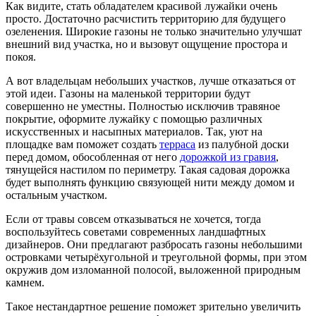
Как видите, стать обладателем красивой лужайки очень
просто. Достаточно расчистить территорию для будущего
озеленения. Широкие газоны не только значительно улучшат
внешний вид участка, но и вызовут ощущение простора и
покоя.
А вот владельцам небольших участков, лучше отказаться от
этой идеи. Газоны на маленькой территории будут
совершенно не уместны. Полностью исключив травяное
покрытие, оформите лужайку с помощью различных
искусственных и насыпных материалов. Так, уют на
площадке вам поможет создать
терраса
из палубной доски
перед домом, обособленная от него
дорожкой из гравия
,
тянущейся настилом по периметру. Такая садовая дорожка
будет выполнять функцию связующей нити между домом и
остальным участком.
Если от травы совсем отказываться не хочется, тогда
воспользуйтесь советами современных ландшафтных
дизайнеров. Они предлагают разбросать газоны небольшими
островками четырёхугольной и треугольной формы, при этом
окружив дом изломанной полосой, выложенной природным
камнем.
Такое нестандартное решение поможет зрительно увеличить