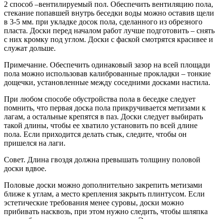
2 способ –вентилируемый пол. Обеспечить вентиляцию пола,
стекание попавшей внутрь беседки воды можно оставив щели
в 3-5 мм. при укладке досок пола, сделанного из обрезного
пласта. Доски перед началом работ лучше подготовить – снять
с них кромку под углом. Доски с фаской смотрятся красивее и
служат дольше.
Примечание. Обеспечить одинаковый зазор на всей площади
пола можно использовав калиброванные прокладки – тонкие
дощечки, установленные между соседними досками настила.
При любом способе обустройства пола в беседке следует
помнить, что первая доска пола прикручивается метизами к
лагам, а остальные крепятся в паз. Доски следует выбирать
такой длины, чтобы ее хватило установить по всей длине
пола. Если приходится делать стык, следите, чтобы он
пришелся на лаги.
Совет. Длина гвоздя должна превышать толщину половой
доски вдвое.
Половые доски можно дополнительно закрепить метизами
ближе к углам, а место крепления закрыть плинтусом. Если
эстетические требования менее суровы, доски можно
прибивать насквозь, при этом нужно следить, чтобы шляпка