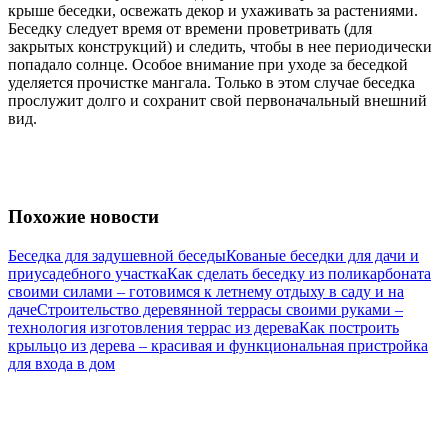
крыше беседки, освежать декор и ухаживать за растениями.
Беседку следует время от времени проветривать (для
закрытых конструкций) и следить, чтобы в нее периодически
попадало солнце. Особое внимание при уходе за беседкой
уделяется прочистке мангала. Только в этом случае беседка
прослужит долго и сохранит свой первоначальный внешний
вид.
Похожие новости
Беседка для задушевной беседы
Кованые беседки для дачи и
приусадебного участка
Как сделать беседку из поликарбоната
своими силами – готовимся к летнему отдыху в саду и на
даче
Строительство деревянной террасы своими руками –
технология изготовления террас из дерева
Как построить
крыльцо из дерева – красивая и функциональная пристройка
для входа в дом