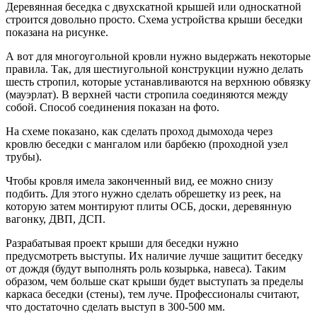
Деревянная беседка с двухскатной крышей или односкатной
строится довольно просто. Схема устройства крыши беседки
показана на рисунке.
А вот для многоугольной кровли нужно выдержать некоторые
правила. Так, для шестиугольной конструкции нужно делать
шесть стропил, которые устанавливаются на верхнюю обвязку
(мауэрлат). В верхней части стропила соединяются между
собой. Способ соединения показан на фото.
На схеме показано, как сделать проход дымохода через
кровлю беседки с мангалом или барбекю (проходной узел
трубы).
Чтобы кровля имела законченный вид, ее можно снизу
подбить. Для этого нужно сделать обрешетку из реек, на
которую затем монтируют плиты ОСБ, доски, деревянную
вагонку, ДВП, ДСП.
Разрабатывая проект крыши для беседки нужно
предусмотреть выступы. Их наличие лучше защитит беседку
от дождя (будут выполнять роль козырька, навеса). Таким
образом, чем больше скат крыши будет выступать за пределы
каркаса беседки (стены), тем луче. Профессионалы считают,
что достаточно сделать выступ в 300-500 мм.