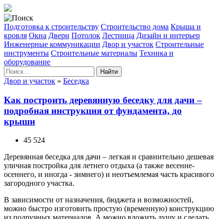
Подготовка к строительству
Строительство дома
Крыша и
кровля
Окна
Двери
Потолок
Лестница
Дизайн и интерьер
Инженерные коммуникации
Двор и участок
Строительные
инструменты
Строительные материалы
Техника и
оборудование
Найти
Двор и участок
»
Беседка
Как построить деревянную беседку для дачи –
подробная инструкция от фундамента, до
крыши
45 524
Деревянная беседка для дачи – легкая и сравнительно дешевая
уличная постройка для летнего отдыха (а также весенне-
осеннего, и иногда - зимнего) и неотъемлемая часть красивого
загородного участка.
В зависимости от назначения, бюджета и возможностей,
можно быстро изготовить простую (временную) конструкцию
из подручных материалов. А можно вложить душу и сделать