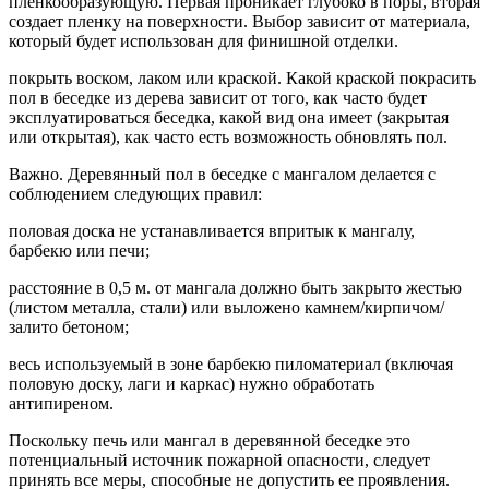
пленкообразующую. Первая проникает глубоко в поры, вторая
создает пленку на поверхности. Выбор зависит от материала,
который будет использован для финишной отделки.
покрыть воском, лаком или краской. Какой краской покрасить
пол в беседке из дерева зависит от того, как часто будет
эксплуатироваться беседка, какой вид она имеет (закрытая
или открытая), как часто есть возможность обновлять пол.
Важно. Деревянный пол в беседке с мангалом делается с
соблюдением следующих правил:
половая доска не устанавливается впритык к мангалу,
барбекю или печи;
расстояние в 0,5 м. от мангала должно быть закрыто жестью
(листом металла, стали) или выложено камнем/кирпичом/
залито бетоном;
весь используемый в зоне барбекю пиломатериал (включая
половую доску, лаги и каркас) нужно обработать
антипиреном.
Поскольку печь или мангал в деревянной беседке это
потенциальный источник пожарной опасности, следует
принять все меры, способные не допустить ее проявления.