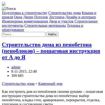
Подготовка к строительству
Строительство дома
Крыша и
кровля
Окна
Двери
Потолок
Лестница
Дизайн и интерьер
Инженерные коммуникации
Двор и участок
Строительные
инструменты
Строительные материалы
Техника и
оборудование
Найти
Строительство дома из пенобетона
(пеноблоков) – пошаговая инструкция
от А до Я
admin
8-11-2015, 22:48
309 685
Строительство дома
»
Каменный дом
Как построить дом из пеноблоков своими руками – пошаговая
инструкция строительства дома из пенобетона: выбор
пенобетона, кладка стен, армирование, перекрытия, отделка,
утепление и составление сметы